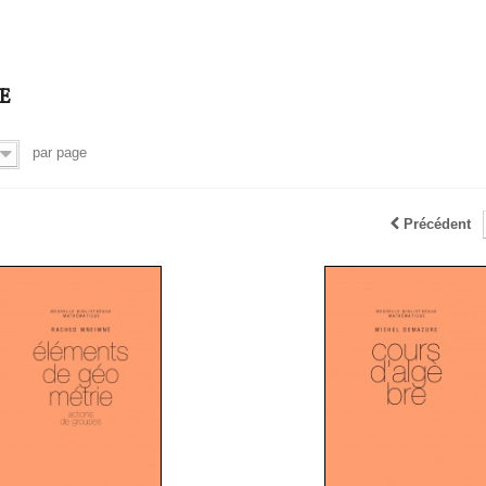
UE
par page
Précédent