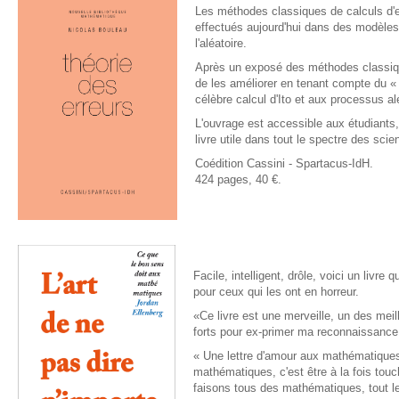
Les méthodes classiques de calculs d'e
effectués aujourd'hui dans des modèle
l'aléatoire.
Après un exposé des méthodes classique
de les améliorer en tenant compte du « 
célèbre calcul d'Ito et aux processus a
L'ouvrage est accessible aux étudiants
livre utile dans tout le spectre des sci
Coédition Cassini - Spartacus-IdH.
424 pages, 40 €.
Facile, intelligent, drôle, voici un liv
pour ceux qui les ont en horreur.
«
Ce livre est une merveille, un des mei
forts pour ex-primer ma reconnaissance 
«
Une lettre d'amour aux mathématiques...
mathématiques, c'est être à la fois touch
faisons tous des mathématiques,
tout 