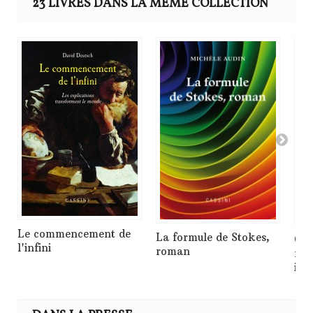
23 LIVRES DANS LA MÊME COLLECTION
Le commencement de
La formule de Stokes,
Qu'
l'infini
roman
mat
int