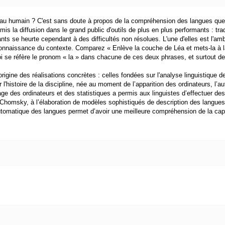
erveau humain ? C'est sans doute à propos de la compréhension des langues que
is la diffusion dans le grand public d'outils de plus en plus performants : 
ants se heurte cependant à des difficultés non résolues. L'une d'elles est l'amb
connaissance du contexte. Comparez « Enlève la couche de Léa et mets-la à la
oi se réfère le pronom « la » dans chacune de ces deux phrases, et surtout de 
origine des réalisations concrètes : celles fondées sur l'analyse linguistique d
histoire de la discipline, née au moment de l’apparition des ordinateurs, l’aute
sage des ordinateurs et des statistiques a permis aux linguistes d’effectuer de
 Chomsky, à l’élaboration de modèles sophistiqués de description des langues
tomatique des langues permet d’avoir une meilleure compréhension de la cap