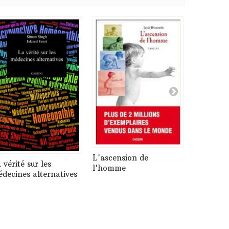
L'ascension de
 vérité sur les
La Terre
l'homme
decines alternatives
rond