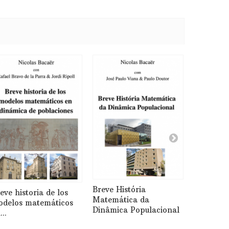
Una brev
matemati
Breve História
eve historia de los
dinamica 
Matemática da
delos matemáticos
Dinâmica Populacional
...