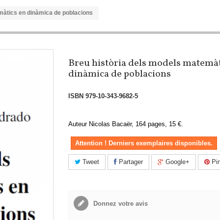
màtics en dinàmica de poblacions
Breu història dels models matemàt
dinàmica de poblacions
ISBN
979-10-343-9682-5
Auteur Nicolas Bacaër, 164 pages, 15 €.
Attention ! Derniers exemplaires disponibles.
Tweet
Partager
Google+
Pin
Donnez votre avis