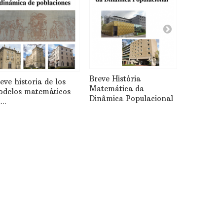
Una brev
matemati
Breve História
eve historia de los
dinamica 
Matemática da
delos matemáticos
Dinâmica Populacional
...